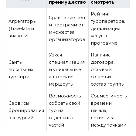
преимущество
смотреть
Рейтинг
Сравнение цен
Агрегаторы
туроператора,
и программ от
(Travelata и
детализация
множества
аналоги)
услуг в
организаторов
программе
Узкая
Наличие
Сайты
специализация
договора,
локальных
и уникальные
отзывы в
турфирм
авторские
соцсетях,
маршруты
состав группы
Возможность
Совместимость
Сервисы
собрать свой
времени
бронирования
тур из
начала,
экскурсий
отдельных
логистика
частей
между точками