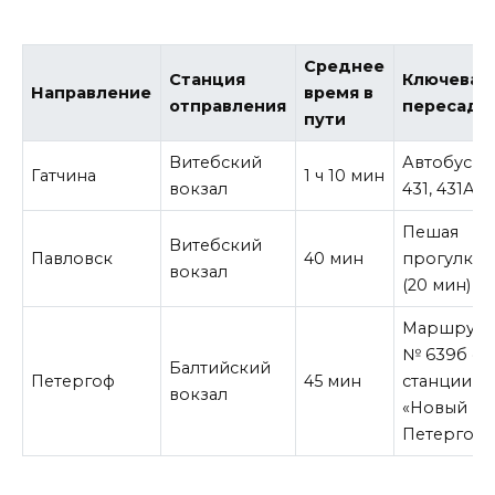
Среднее
Станция
Ключевая
Направление
время в
отправления
пересадк
пути
Витебский
Автобус 
Гатчина
1 ч 10 мин
вокзал
431, 431А
Пешая
Витебский
Павловск
40 мин
прогулка
вокзал
(20 мин)
Маршрутк
№ 639б от
Балтийский
Петергоф
45 мин
станции
вокзал
«Новый
Петергоф»