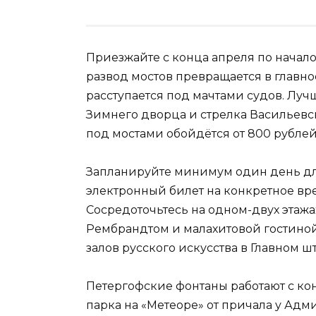
Приезжайте с конца апреля по начало 
развод мостов превращается в главное 
расступается под мачтами судов. Луч
Зимнего дворца и стрелка Васильевск
под мостами обойдётся от 800 рублей
Запланируйте минимум один день для
электронный билет на конкретное вр
Сосредоточьтесь на одном-двух этажа
Рембрандтом и малахитовой гостиной
залов русского искусства в Главном ш
Петергофские фонтаны работают с кон
парка на «Метеоре» от причала у Адмир