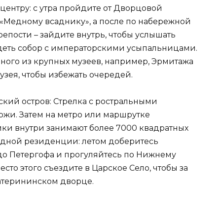
центру: с утра пройдите от Дворцовой
 «Медному всаднику», а после по набережной
епости – зайдите внутрь, чтобы услышать
деть собор с императорскими усыпальницами.
ого из крупных музеев, например, Эрмитажа
узея, чтобы избежать очередей.
ский остров: Стрелка с ростральными
ржи. Затем на метро или маршрутке
аики внутри занимают более 7000 квадратных
родной резиденции: летом доберитесь
 до Петергофа и прогуляйтесь по Нижнему
есто этого съездите в Царское Село, чтобы за
катерининском дворце.