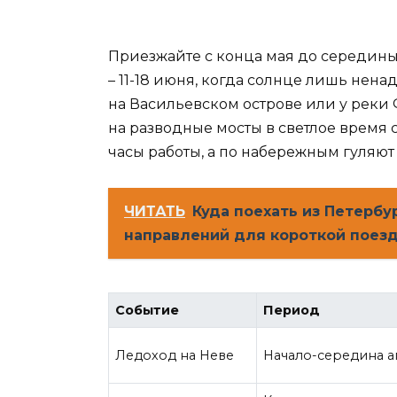
Приезжайте с конца мая до середины 
– 11-18 июня, когда солнце лишь нена
на Васильевском острове или у реки
на разводные мосты в светлое время 
часы работы, а по набережным гуляют 
ЧИТАТЬ
Куда поехать из Петербу
направлений для короткой поез
Событие
Период
Ледоход на Неве
Начало-середина а