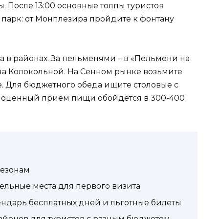
ды. После 13:00 основные толпы туристов
 парк: от Монплезира пройдите к фонтану
а в районах. За пельменями – в «Пельмени на
» на Колокольной. На Сенном рынке возьмите
. Для бюджетного обеда ищите столовые с
ноценный приём пищи обойдётся в 300-400
сезонам
ательные места для первого визита
лендарь бесплатных дней и льготные билеты
районов для туристов с разным бюджетом