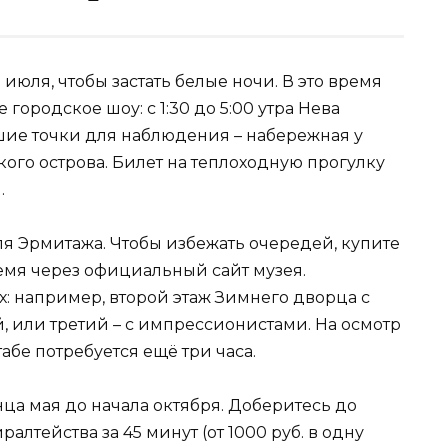
июля, чтобы застать белые ночи. В это время
городское шоу: с 1:30 до 5:00 утра Нева
шие точки для наблюдения – набережная у
ого острова. Билет на теплоходную прогулку
.
 Эрмитажа. Чтобы избежать очередей, купите
емя через официальный сайт музея.
х: например, второй этаж Зимнего дворца с
, или третий – с импрессионистами. На осмотр
табе потребуется ещё три часа.
ца мая до начала октября. Доберитесь до
алтейства за 45 минут (от 1000 руб. в одну