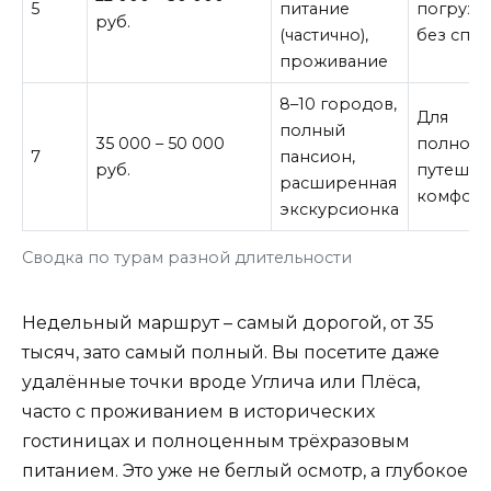
5
питание
погруже
руб.
(частично),
без спе
проживание
8–10 городов,
Для
полный
35 000 – 50 000
полноце
7
пансион,
руб.
путешес
расширенная
комфор
экскурсионка
Сводка по турам разной длительности
Недельный маршрут – самый дорогой, от 35
тысяч, зато самый полный. Вы посетите даже
удалённые точки вроде Углича или Плёса,
часто с проживанием в исторических
гостиницах и полноценным трёхразовым
питанием. Это уже не беглый осмотр, а глубокое