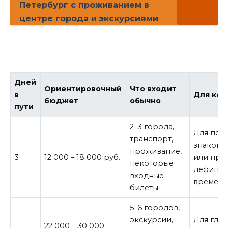
Петербург с проживанием в
центре города и экскурсиями
Дней
Ориентировочный
Что входит
в
Для ког
бюджет
обычно
пути
2–3 города,
Для пер
транспорт,
знакомс
проживание,
3
12 000 – 18 000 руб.
или при
некоторые
дефицит
входные
времен
билеты
5–6 городов,
экскурсии,
Для глу
22 000 – 30 000