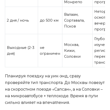
Монрепо
програ
Неторо
Валаам,
осмотр,
2 дня / ночь
до 500 км
Сортавала,
вечерня
Псков
програ
Глубоко
Москва,
изучени
Выходные (2-3
не
Кижи,
региона
дня)
ограничен
Соловки
переезд
транспо
Планируя поездку на уик-энд, сразу
проверяйте тип транспорта. До Москвы повезут
на скоростном поезде «Сапсан», а на Соловки –
на микроавтобусе + теплоходе. Время в пути
сильно влияет на впечатления.