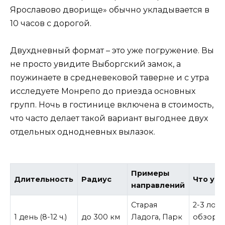
Ярославово дворище» обычно укладывается в
10 часов с дорогой.
Двухдневный формат – это уже погружение. Вы
не просто увидите Выборгский замок, а
поужинаете в средневековой таверне и с утра
исследуете Монрепо до приезда основных
групп. Ночь в гостинице включена в стоимость,
что часто делает такой вариант выгоднее двух
отдельных однодневных вылазок.
Примеры
Длительность
Радиус
Что ус
направлений
Старая
2-3 лок
1 день (8-12 ч.)
до 300 км
Ладога, Парк
обзорн