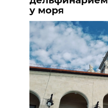
дельфинарием 
у моря