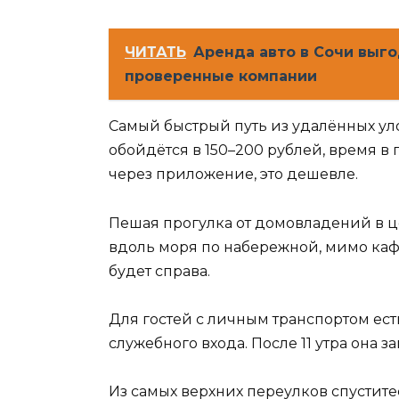
ЧИТАТЬ
Аренда авто в Сочи выг
проверенные компании
Самый быстрый путь из удалённых уло
обойдётся в 150–200 рублей, время в
через приложение, это дешевле.
Пешая прогулка от домовладений в ц
вдоль моря по набережной, мимо кафе
будет справа.
Для гостей с личным транспортом есть
служебного входа. После 11 утра она з
Из самых верхних переулков спустите