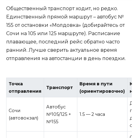
Общественный транспорт ходит, но редко.
Единственный прямой маршрут – автобус №
155 от остановки «Молдовка» (добирайтесь от
Сочи на 105 или 125 маршруте). Расписание
плавающее, последний рейс обратно часто
ранний. Лучше сверить актуальное время
отправления на автостанции в день поездки.
Точка
Время в пути
Кл
Транспорт
отправления
(ориентировочно)
ню
Дв
Автобус
Сочи
пер
№105/125 +
1.5 — 2 часа
(автовокзал)
до
№155
ож
Се