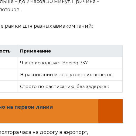
льше – до 2 часов 30 минут. Причина –
отоков.
е рамки для разных авиакомпаний:
ость
Примечание
Часто использует Boeing 737
В расписании много утренних вылетов
Строго по расписанию, без задержек
но на первой линии
олтора часа на дорогу в аэропорт,