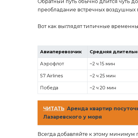
Обратный путь обычно длится чуть до
преобладание встречных воздушных п
Вот как выглядят типичные временны
Авиаперевозчик
Средняя длительн
Аэрофлот
~2 ч 15 мин
S7 Airlines
~2 ч 25 мин
Победа
~2 ч 20 мин
ЧИТАТЬ
Аренда квартир посуточ
Лазаревского у моря
Всегда добавляйте к этому минимум п