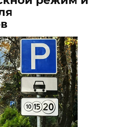
скной режим и
ля
ов