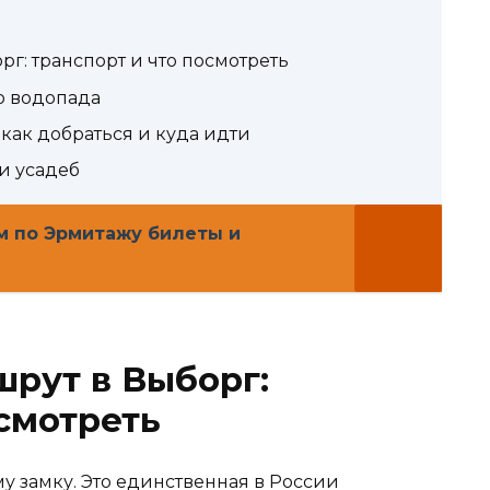
: транспорт и что посмотреть
до водопада
как добраться и куда идти
и усадеб
м по Эрмитажу билеты и
рут в Выборг:
осмотреть
у замку. Это единственная в России