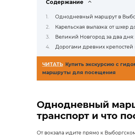
Содержание
Однодневный маршрут в Выборг
Карельская вылазка: от шхер 
Великий Новгород за два дня: 
Дорогами древних крепостей 
ЧИТАТЬ
Купить экскурсию с гидо
маршруты для посещения
Однодневный марш
транспорт и что п
От вокзала идите прямо к Выборгском