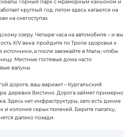
ускеалы. Горный парк с мраморным каньоном и
ботает круглый год: летом здесь катаются на
ам на снегоступах.
скому озеру. Четыре часа на автомобиле – и вы
пость XIV века: пройдите по Тропе здоровья к
источники, а после заезжайте в Малы, чтобы
ицу. Местные гостевые дома часто
вые валуны.
лгой дороге, ваш вариант – Кургальский
ора: деревня Вистино. Дорога займет примерно
ка. Здесь нет инфраструктуры, зато есть дикие
 и колония серых тюленей. Берите палатку,
нется далеко позади.