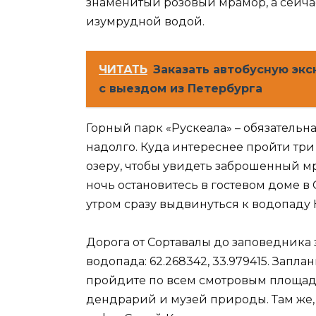
знаменитый розовый мрамор, а сейча
изумрудной водой.
ЧИТАТЬ
Заказать автобусную эк
с выездом из Петербурга
Горный парк «Рускеала» – обязательна
надолго. Куда интереснее пройти три
озеру, чтобы увидеть заброшенный м
ночь остановитесь в гостевом доме в 
утром сразу выдвинуться к водопаду 
Дорога от Сортавалы до заповедника 
водопада: 62.268342, 33.979415. Запл
пройдите по всем смотровым площадк
дендрарий и музей природы. Там же,