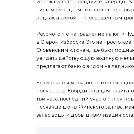
избежать толп, арендуйте катер до Р
системой подземных штолен теперь ра
лодках, а зимой – по освещенным троп
Рассмотрите направление на юг, к Чуд
в Старом Изборске. Это не просто кре
Словенским ключам, где бьют мощные 
увидеть действующую водяную мельн
предлагают баню с видом на леднико
Если хочется моря, но не готовы к до
полуостров. Координаты для навигат
три часа, последний участок – грунтов
песчаные дюны Финского залива, маяк
запас воды и дров: цивилизация оста