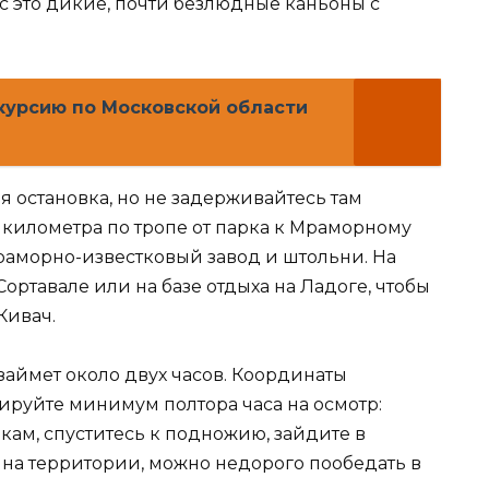
с это дикие, почти безлюдные каньоны с
скурсию по Московской области
я остановка, но не задерживайтесь там
 километра по тропе от парка к Мраморному
раморно-известковый завод и штольни. На
Сортавале или на базе отдыха на Ладоге, чтобы
Кивач.
займет около двух часов. Координаты
анируйте минимум полтора часа на осмотр:
ам, спуститесь к подножию, зайдите в
 на территории, можно недорого пообедать в