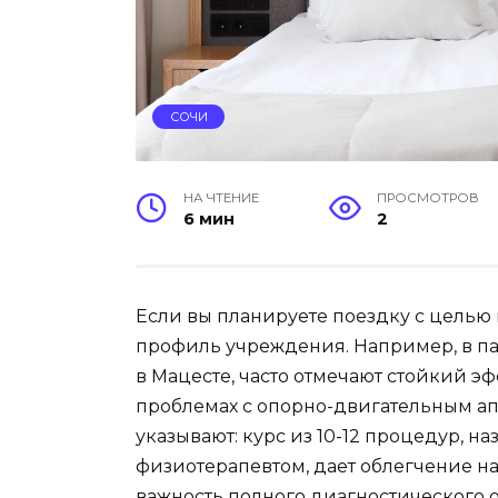
СОЧИ
НА ЧТЕНИЕ
ПРОСМОТРОВ
6 мин
2
Если вы планируете поездку с целью 
профиль учреждения. Например, в па
в Мацесте, часто отмечают стойкий э
проблемах с опорно-двигательным а
указывают: курс из 10-12 процедур, 
физиотерапевтом, дает облегчение н
важность полного диагностического о