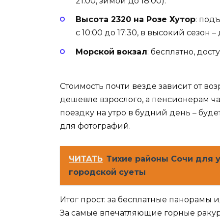
21:00, зимой до 18:00).
Высота 2320 на Розе Хутор
: под
с 10:00 до 17:30, в высокий сезон –
Морской вокзал
: бесплатно, дос
Стоимость почти везде зависит от воз
дешевле взрослого, а пенсионерам ч
поездку на утро в будний день – буд
для фотографий.
ЧИТАТЬ
Тихие районы Сочи для 
городской суеты
Итог прост: за бесплатные панорамы 
За самые впечатляющие горные ракурс