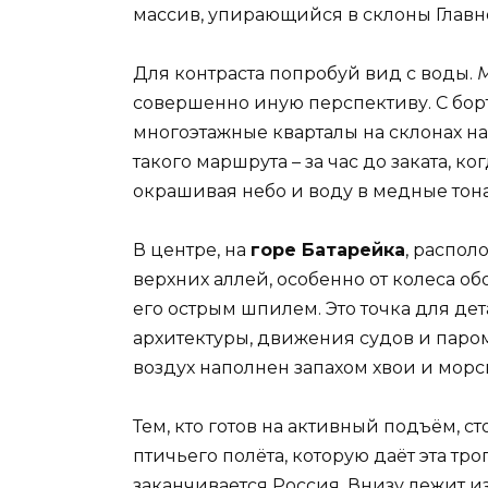
массив, упирающийся в склоны Главно
Для контраста попробуй вид с воды.
М
совершенно иную перспективу. С борт
многоэтажные кварталы на склонах н
такого маршрута – за час до заката, ко
окрашивая небо и воду в медные тона
В центре, на
горе Батарейка
, распол
верхних аллей, особенно от колеса об
его острым шпилем. Это точка для де
архитектуры, движения судов и паром
воздух наполнен запахом хвои и морс
Тем, кто готов на активный подъём, с
птичьего полёта, которую даёт эта тро
заканчивается Россия. Внизу лежит из