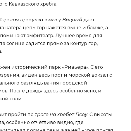
го Кавказского хребта.
орская прогулка к мысу Видный
даёт
а катера цепь гор кажется выше и ближе, а
апоминают амфитеатр. Лучшее время для
гда солнце садится прямо за контур гор,
.
ожен исторический парк «Ривьера». С его
озрения, виден весь порт и морской вокзал с
тального разглядывания городской
ов. После дождя здесь особенно ясно, и
кой соли.
тоит пройти по
троге на хребет Псоу
. С высоты
па, особенно отчётливо видно, где
умрудная долина реки, а за ней – уже другая