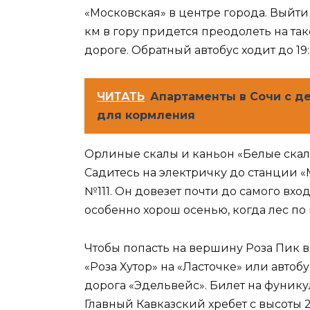
«Московская» в центре города. Выйти 
км в гору придется преодолеть на т
дороге. Обратный автобус ходит до 19
ЧИТАТЬ
Апартаменты в Сочи с де
для кормления
Орлиные скалы и каньон «Белые скал
Садитесь на электричку до станции «М
№111. Он довезет почти до самого вхо
особенно хорош осенью, когда лес по
Чтобы попасть на вершину Роза Пик в
«Роза Хутор» на «Ласточке» или автобу
дорога «Эдельвейс». Билет на фуникул
Главный Кавказский хребет с высоты 2