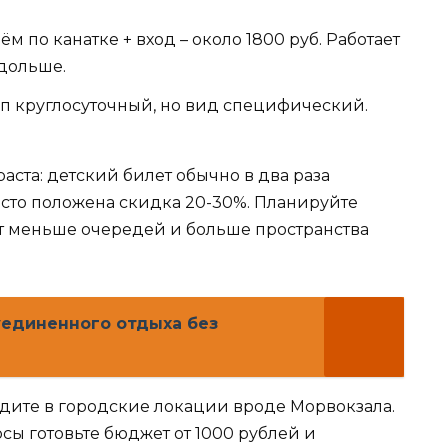
ъём по канатке + вход – около 1800 руб. Работает
 дольше.
туп круглосуточный, но вид специфический.
раста: детский билет обычно в два раза
асто положена скидка 20-30%. Планируйте
ет меньше очередей и больше пространства
уединенного отдыха без
идите в городские локации вроде Морвокзала.
ы готовьте бюджет от 1000 рублей и