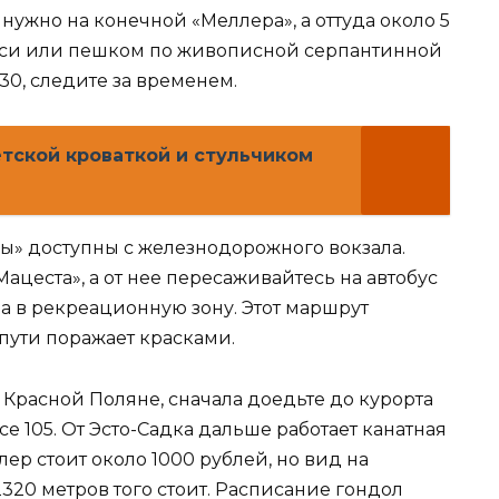
нужно на конечной «Меллера», а оттуда около 5
акси или пешком по живописной серпантинной
:30, следите за временем.
тской кроваткой и стульчиком
ы» доступны с железнодорожного вокзала.
ацеста», а от нее пересаживайтесь на автобус
да в рекреационную зону. Этот маршрут
 пути поражает красками.
 Красной Поляне, сначала доедьте до курорта
се 105. От Эсто-Садка дальше работает канатная
ер стоит около 1000 рублей, но вид на
320 метров того стоит. Расписание гондол