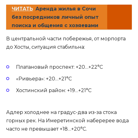
ЧИТАТЬ
Аренда жилья в Сочи
без посредников личный опыт
поиска и общения с хозяевами
В центральной части побережья, от морпорта
до Хосты, ситуация стабильна:
Платановый проспект: +20…+22°C
«Ривьера»: +20…+21°C
Хостинский район: +19…+21°C
Адлер холоднее на градус-два из-за стока
горных рек. На Имеретинской наберерее вода
часто не превышает +18…+20°C.