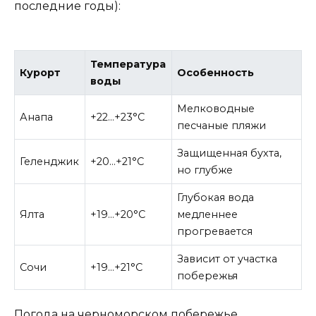
последние годы):
Температура
Курорт
Особенность
воды
Мелководные
Анапа
+22…+23°C
песчаные пляжи
Защищенная бухта,
Геленджик
+20…+21°C
но глубже
Глубокая вода
Ялта
+19…+20°C
медленнее
прогревается
Зависит от участка
Сочи
+19…+21°C
побережья
Погода на черноморском побережье