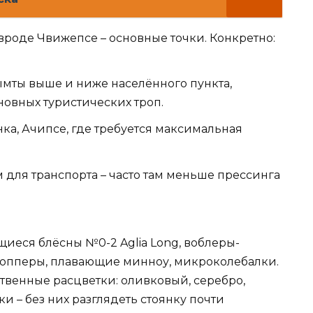
вроде Чвижепсе – основные точки. Конкретно:
ымты выше и ниже населённого пункта,
сновных туристических троп.
а, Ачипсе, где требуется максимальная
 для транспорта – часто там меньше прессинга
щиеся блёсны №0-2 Aglia Long, воблеры-
 попперы, плавающие минноу, микроколебалки.
твенные расцветки: оливковый, серебро,
 – без них разглядеть стоянку почти