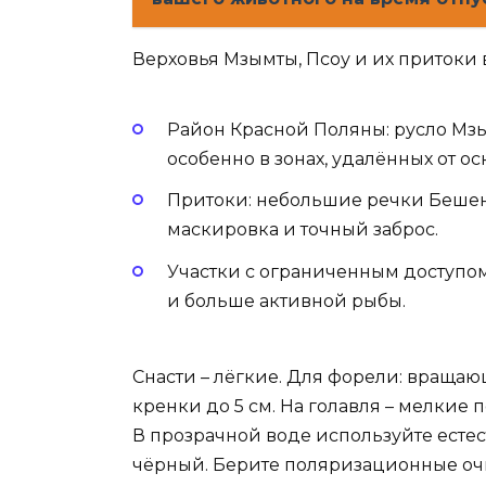
Верховья Мзымты, Псоу и их притоки 
Район Красной Поляны: русло Мз
особенно в зонах, удалённых от о
Притоки: небольшие речки Бешенк
маскировка и точный заброс.
Участки с ограниченным доступом
и больше активной рыбы.
Снасти – лёгкие. Для форели: вращаю
кренки до 5 см. На голавля – мелкие
В прозрачной воде используйте естес
чёрный. Берите поляризационные очки