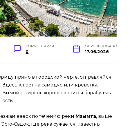
КОММЕНТАРИИ
ОПУБЛИКОВАНО
0
17.06.2026
вриду прямо в городской черте, отправляйся
м. Здесь клюёт на самодур или креветку,
. Зимой с пирсов хорошо ловится барабулька.
часты.
 езжай вверх по течению реки
Мзымта
, выше
Эсто-Садок, где река сужается, известны