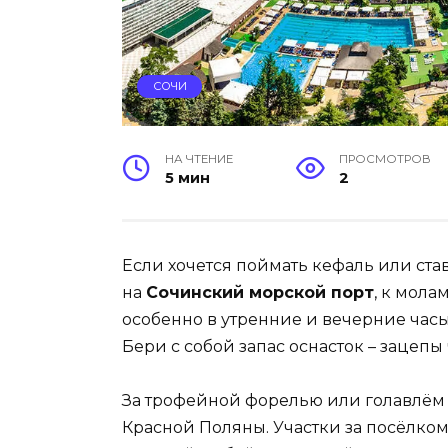
СОЧИ
НА ЧТЕНИЕ
ПРОСМОТРОВ
5 мин
2
Если хочется поймать кефаль или ста
на
Сочинский морской порт
, к мола
особенно в утренние и вечерние часы
Бери с собой запас оснасток – зацепы 
За трофейной форелью или голавлём
Красной Поляны. Участки за посёлком 