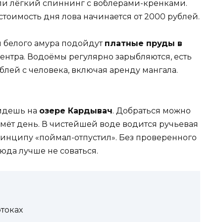
ли лёгкий спиннинг с воблерами-кренками.
стоимость дня лова начинается от 2000 рублей.
и белого амура подойдут
платные пруды в
 центра. Водоёмы регулярно зарыбляются, есть
ублей с человека, включая аренду мангала.
йдешь на
озере Кардывач
. Добраться можно
аймёт день. В чистейшей воде водится ручьевая
ринципу «поймал-отпустил». Без проверенного
юда лучше не соваться.
токах