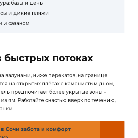
ура: базы и цены
рсы и дикие пляжи
м и сазаном
в быстрых потоках
за валунами, ниже перекатов, на границе
тся на открытых плёсах с каменистым дном,
ель предпочитает более укрытые зоны –
из ям. Работайте снастью вверх по течению,
анки.
в Сочи забота и комфорт
ска