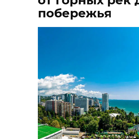
от горных рек
побережья