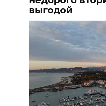
недорого втор
выгодой