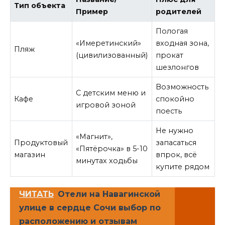
Тип объекта
Пример
родителей
Пологая
«Имеретинский»
входная зона,
Пляж
(цивилизованный)
прокат
шезлонгов
Возможность
С детским меню и
Кафе
спокойно
игровой зоной
поесть
Не нужно
«Магнит»,
Продуктовый
запасаться
«Пятёрочка» в 5-10
магазин
впрок, всё
минутах ходьбы
купите рядом
ЧИТАТЬ
Отели на Навагинской
улице в сердце Сочи выбор по
расположению и отзывам