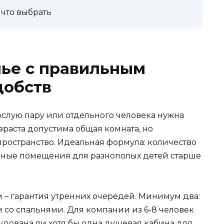
 что выбрать
лье с правильным
добств
рослую пару или отдельного человека нужна
зраста допустима общая комната, но
ространство. Идеальная формула: количество
льные помещения для разнополых детей старше
м – гарантия утренних очередей. Минимум два:
м со спальнями. Для компании из 6-8 человек
рудована ли хотя бы одна душевая кабина для