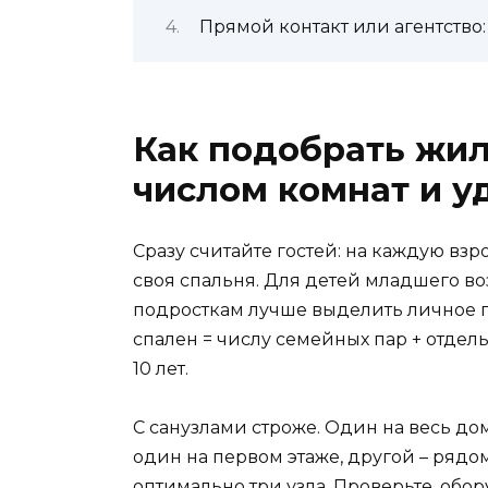
Прямой контакт или агентство:
Как подобрать жи
числом комнат и у
Сразу считайте гостей: на каждую вз
своя спальня. Для детей младшего во
подросткам лучше выделить личное п
спален = числу семейных пар + отде
10 лет.
С санузлами строже. Один на весь до
один на первом этаже, другой – рядо
оптимально три узла. Проверьте, обо