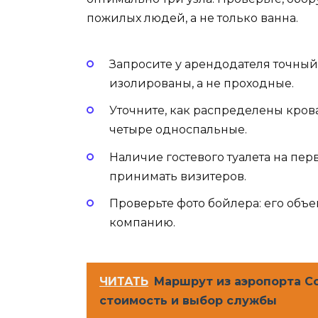
пожилых людей, а не только ванна.
Запросите у арендодателя точный 
изолированы, а не проходные.
Уточните, как распределены крова
четыре односпальные.
Наличие гостевого туалета на пер
принимать визитеров.
Проверьте фото бойлера: его объе
компанию.
ЧИТАТЬ
Маршрут из аэропорта Со
стоимость и выбор службы