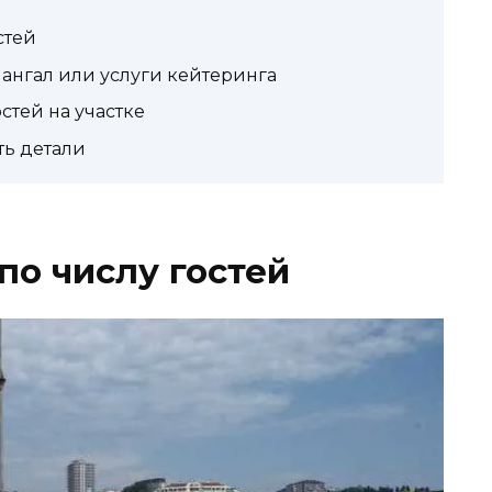
стей
мангал или услуги кейтеринга
стей на участке
ть детали
о числу гостей