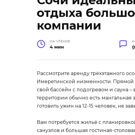
Сочи идеальны
отдыха больш
компании
НА ЧТЕНИЕ
К
4 мин
0
Рассмотрите аренду трёхэтажного осо
Имеретинской низменности. Прямой в
свой бассейн с подогревом и сауна – в
территории обычно есть мангальная зо
готовить ужин на 12-15 человек, не зав
Вам потребуется жильё с планировко
санузлов и большая гостиная-столова