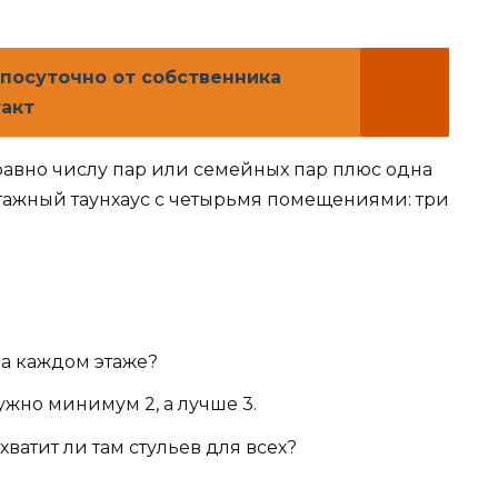
 посуточно от собственника
такт
равно числу пар или семейных пар плюс одна
этажный таунхаус с четырьмя помещениями: три
а каждом этаже?
ужно минимум 2, а лучше 3.
хватит ли там стульев для всех?