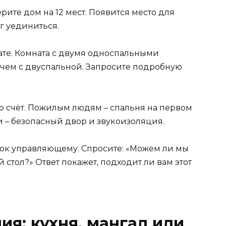
берите дом на 12 мест. Появится место для
г уединиться.
ате. Комната с двумя односпальными
 чем с двуспальной. Запросите подробную
о счёт. Пожилым людям – спальня на первом
и – безопасный двор и звукоизоляция.
нок управляющему. Спросите: «Можем ли мы
стол?» Ответ покажет, подходит ли вам этот
ия: кухня, мангал или