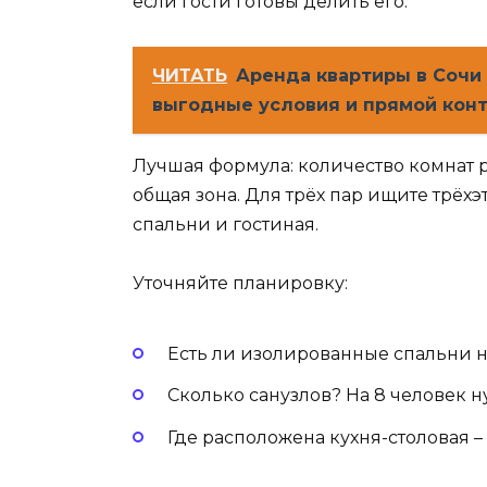
если гости готовы делить его.
ЧИТАТЬ
Аренда квартиры в Сочи
выгодные условия и прямой кон
Лучшая формула: количество комнат 
общая зона. Для трёх пар ищите трёх
спальни и гостиная.
Уточняйте планировку:
Есть ли изолированные спальни н
Сколько санузлов? На 8 человек н
Где расположена кухня-столовая – 