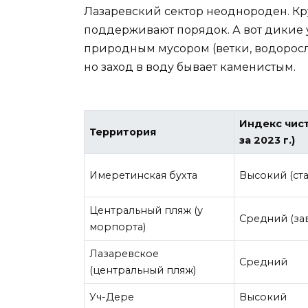
Лазаревский сектор неоднороден. К
поддерживают порядок. А вот дикие 
природным мусором (ветки, водоросли)
но заход в воду бывает каменистым.
Индекс чис
Территория
за 2023 г.)
Имеретинская бухта
Высокий (ст
Центральный пляж (у
Средний (за
морпорта)
Лазаревское
Средний
(центральный пляж)
Уч-Дере
Высокий