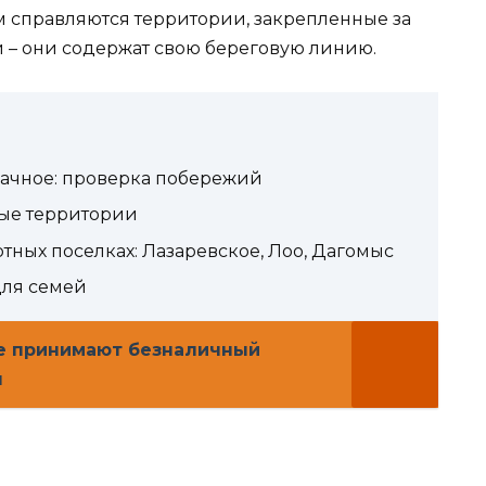
им справляются территории, закрепленные за
– они содержат свою береговую линию.
рачное: проверка побережий
ые территории
ртных поселках: Лазаревское, Лоо, Дагомыс
для семей
де принимают безналичный
я