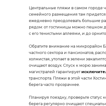
Центральные пляжи в самом городе ч
семейного размещения там придется
ежедневно преодолевать большие рас
рядом: от гостиницы можно пешком д
с его тенистыми аллеями, и до орнито
Обратите внимание на микрорайон Бл
частного сектора и пансионатов, рас
холмистая, утопает в зелени эвкалип
очищают воздух. Спуск к морю занимае
магистралей гарантирует
исключите
транспорта. Пляжи в этой части Хост
берега часто прозрачнее.
Планируя поездку, проверьте статус к
берега регулярно очищают специальн