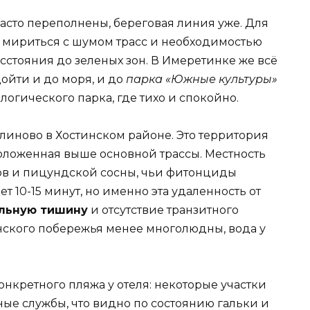
асто переполнены, береговая линия уже. Для
 мириться с шумом трасс и необходимостью
стояния до зеленых зон. В Имеретинке же всё
ойти и до моря, и до
парка «Южные культуры»
логического парка, где тихо и спокойно.
иново в Хостинском районе. Это территория
положенная выше основной трассы. Местность
тов и пицундской сосны, чьи фитонциды
т 10-15 минут, но именно эта удаленность от
льную тишину
и отсутствие транзитного
инского побережья менее многолюдны, вода у
онкретного пляжа у отеля: некоторые участки
ые службы, что видно по состоянию гальки и