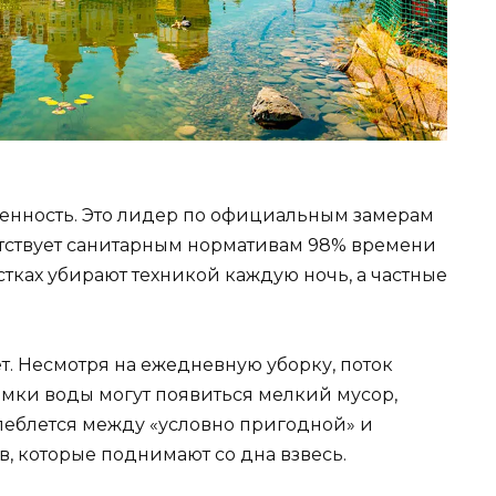
енность. Это лидер по официальным замерам
етствует санитарным нормативам 98% времени
стках убирают техникой каждую ночь, а частные
. Несмотря на ежедневную уборку, поток
омки воды могут появиться мелкий мусор,
олеблется между «условно пригодной» и
, которые поднимают со дна взвесь.