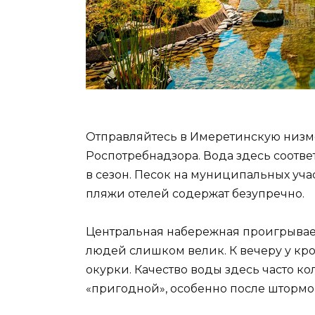
Отправляйтесь в Имеретинскую низм
Роспотребнадзора. Вода здесь соотв
в сезон. Песок на муниципальных уча
пляжи отелей содержат безупречно.
Центральная набережная проигрывает
людей слишком велик. К вечеру у кр
окурки. Качество воды здесь часто к
«пригодной», особенно после штормов