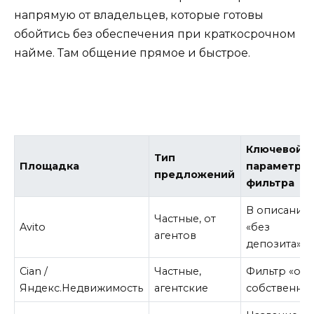
напрямую от владельцев, которые готовы
обойтись без обеспечения при краткосрочном
найме. Там общение прямое и быстрое.
Ключевой
Тип
Площадка
параметр д
предложений
фильтра
В описании:
Частные, от
Avito
«без
агентов
депозита»
Cian /
Частные,
Фильтр «от
Яндекс.Недвижимость
агентские
собственни