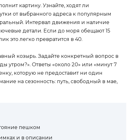
олнит картину. Узнайте, ходят ли
тки от выбранного адреса к популярным
нтральный. Интервал движения и наличие
лючевые детали. Если до моря обещают 15
ик это легко превратится в 40.
авный козырь. Задайте конкретный вопрос в
ды утром?». Ответы «около 20» или «минут 7
нку, которую не предоставит ни один
ние на сезонность: путь, свободный в мае,
стояние пешком
имках и в описании