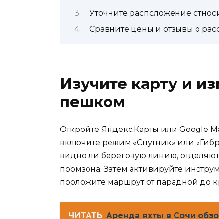
Уточните расположение относ
Сравните цены и отзывы о рас
Изучите карту и и
пешком
Откройте Яндекс.Карты или Google M
включите режим «Спутник» или «Гибри
видно ли береговую линию, отделяют 
промзона. Затем активируйте инстру
проложите маршрут от парадной до 
ЧИТАТЬ
Аренда яхты в Сочи обзо