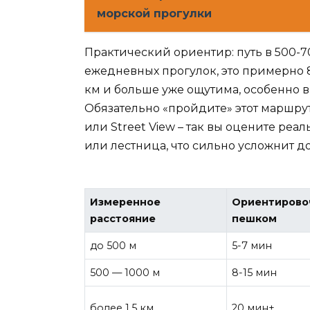
морской прогулки
Практический ориентир: путь в 500-
ежедневных прогулок, это примерно 
км и больше уже ощутима, особенно
Обязательно «пройдите» этот маршр
или Street View – так вы оцените реа
или лестница, что сильно усложнит до
Измеренное
Ориентирово
расстояние
пешком
до 500 м
5-7 мин
500 — 1000 м
8-15 мин
более 1.5 км
20 мин+