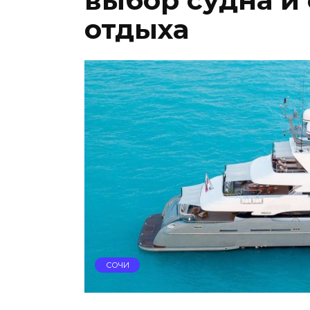
выбор судна и
отдыха
СОЧИ