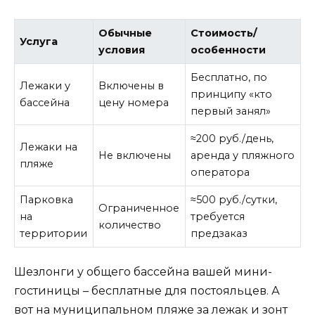
Обычные
Стоимость/
Услуга
условия
особенности
Бесплатно, по
Лежаки у
Включены в
принципу «кто
бассейна
цену номера
первый занял»
≈200 руб./день,
Лежаки на
Не включены
аренда у пляжного
пляже
оператора
Парковка
≈500 руб./сутки,
Ограниченное
на
требуется
количество
территории
предзаказ
Шезлонги у общего бассейна вашей мини-
гостиницы – бесплатные для постояльцев. А
вот на муниципальном пляже за лежак и зонт