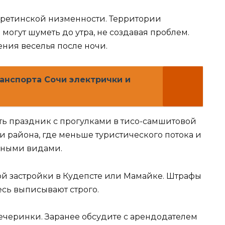
еретинской низменности. Территории
 могут шуметь до утра, не создавая проблем.
ния веселья после ночи.
анспорта Сочи электрички и
ить праздник с прогулками в тисо-самшитовой
и района, где меньше туристического потока и
мными видами.
ой застройки в Кудепсте или Мамайке. Штрафы
есь выписывают строго.
вечеринки. Заранее обсудите с арендодателем