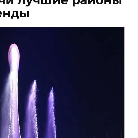
чи лучшие районы
енды