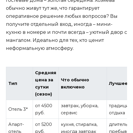
Гостевые дома – золотая середина. Хозяева
обычно живут тут же, что гарантирует
оперативное решение любых вопросов? Вы
получите отдельный вход, иногда – мини-
кухню в номере и почти всегда – уютный двор с
мангалом. Идеально для тех, кто ценит
неформальную атмосферу.
Средняя
цена за
Что обычно
Тип
Лучшее д
сутки
включено
(сезон)
от 4500
завтрак, уборка,
традицио
Отель 3*
руб.
сервис
отдыха
Апарт-
от 5200
кухня, стиралка,
длительн
отель
руб.
иногда завтрак
пребыван