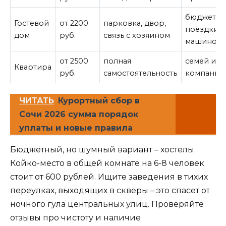
бюджетн
Гостевой
от 2200
парковка, двор,
поездки с
дом
руб.
связь с хозяином
машиной
от 2500
полная
семей или
Квартира
руб.
самостоятельность
компании
ЧИТАТЬ
Курортный сбор в
Сочи 2026 сумма порядок
уплаты и новые правила
Бюджетный, но шумный вариант – хостелы.
Койко-место в общей комнате на 6-8 человек
стоит от 600 рублей. Ищите заведения в тихих
переулках, выходящих в скверы – это спасет от
ночного гула центральных улиц. Проверяйте
отзывы про чистоту и наличие