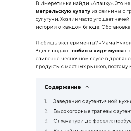
В Имеретинке найди «Апацху». Это не 
мегрельскую купату
из свинины с г
сулугуни. Хозяин часто угощает чаче
истории о каждом блюде. Обстановка 
Любишь эксперименты? «Мама Нукри»
Здесь подают
лобио в виде мусса
с 
сливочно-чесночном соусе в дровяно
продукты с местных рынков, поэтому
Содержание
Заведения с аутентичной кухне
Высокогорные трапезы с ауте
От хачапури до форели: пробу
Как найти заведение с аутент