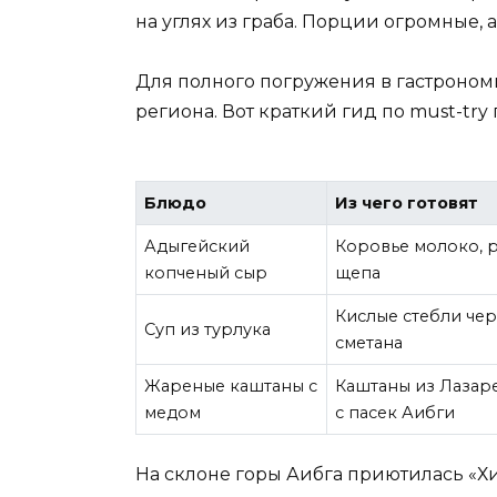
на углях из граба. Порции огромные,
Для полного погружения в гастроном
региона. Вот краткий гид по must-try
Блюдо
Из чего готовят
Адыгейский
Коровье молоко, р
копченый сыр
щепа
Кислые стебли че
Суп из турлука
сметана
Жареные каштаны с
Каштаны из Лазар
медом
с пасек Аибги
На склоне горы Аибга приютилась «Хи