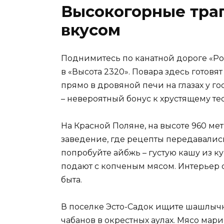
Высокогорные тра
вкусом
Поднимитесь по канатной дороге «Роз
в «Высота 2320». Повара здесь готов
прямо в дровяной печи на глазах у го
– невероятный бонус к хрустящему тес
На Красной Поляне, на высоте 960 мет
заведение, где рецепты передавалис
попробуйте айбжь – густую кашу из к
подают с копченым мясом. Интерьер 
быта.
В поселке Эсто-Садок ищите шашлычну
чабанов в окрестных аулах. Мясо мари