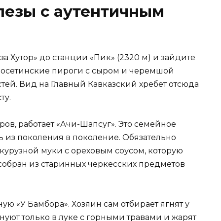
пезы с аутентичным
а Хутор» до станции «Пик» (2320 м) и зайдите
ят осетинские пироги с сыром и черемшой
стей. Вид на Главный Кавказский хребет отсюда
ту.
ров, работает «Ачи-Шапсуг». Это семейное
ь из поколения в поколение. Обязательно
укурузной муки с ореховым соусом, которую
собран из старинных черкесских предметов
ю «У Бамбора». Хозяин сам отбирает ягнят у
нуют только в луке с горными травами и жарят