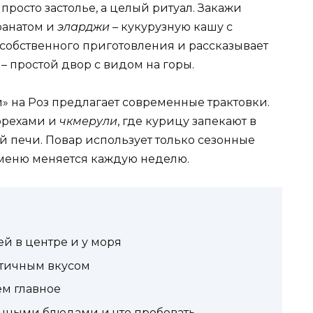
просто застолье, а целый ритуал. Закажи
ранатом и
эларджи
– кукурузную кашу с
й собственного приготовления и рассказывает
– простой двор с видом на горы.
 на Роз предлагает современные трактовки.
орехами и
чкмерули
, где курицу запекают в
й печи. Повар использует только сезонные
 меню меняется каждую неделю.
й в центре и у моря
нтичным вкусом
ем главное
ичными блюдами и что пробовать