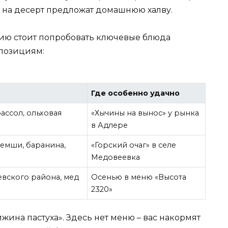
 а на десерт предложат домашнюю халву.
ию стоит попробовать ключевые блюда
 позициям:
Где особенно удачно
ассол, ольховая
«Хычины на вынос» у рынка
в Адлере
ремши, баранина,
«Горский очаг» в селе
Медовеевка
евского района, мед
Осенью в меню «Высота
2320»
жина пастуха». Здесь нет меню – вас накормят