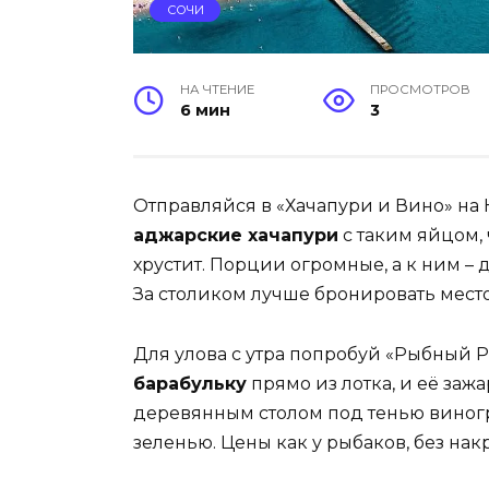
СОЧИ
НА ЧТЕНИЕ
ПРОСМОТРОВ
6 мин
3
Отправляйся в «Хачапури и Вино» на 
аджарские хачапури
с таким яйцом, 
хрустит. Порции огромные, а к ним 
За столиком лучше бронировать место
Для улова с утра попробуй «Рыбный 
барабульку
прямо из лотка, и её зажа
деревянным столом под тенью виногр
зеленью. Цены как у рыбаков, без накр