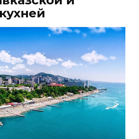
авказской и
кухней