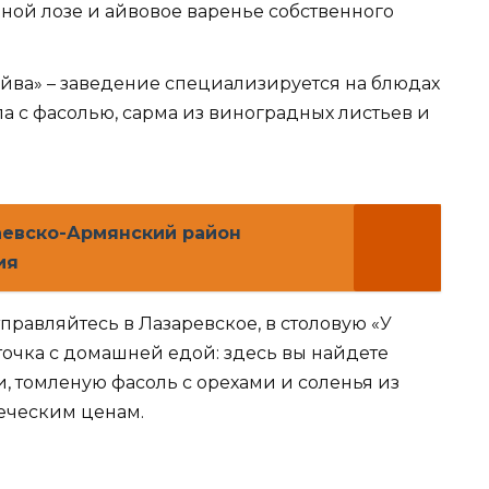
ной лозе и айвовое варенье собственного
йва» – заведение специализируется на блюдах
а с фасолью, сарма из виноградных листьев и
аевско-Армянский район
ия
правляйтесь в Лазаревское, в столовую «У
 точка с домашней едой: здесь вы найдете
, томленую фасоль с орехами и соленья из
веческим ценам.