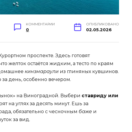
КОММЕНТАРИИ
ОПУБЛИКОВАНО
0
02.05.2026
Курортном проспекте. Здесь готовят
что желток остаётся жидким, а тесто по краям
– домашнее
кинзмараули
из глиняных кувшинов.
 за день, особенно вечером.
Рынок» на Виноградной. Выбери
ставриду или
рят на углях за десять минут. Ешь за
ада, обязательно с чесночным
баже
и
уток за вид.