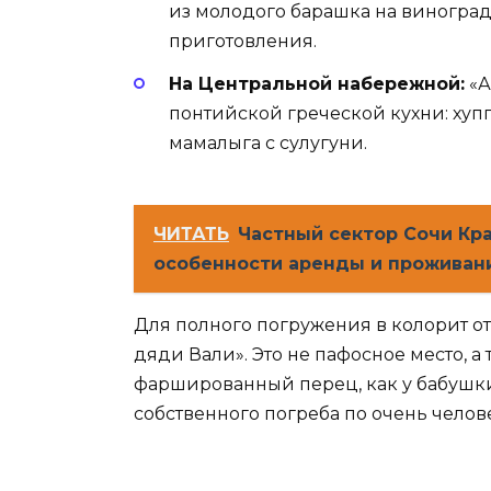
из молодого барашка на виноград
приготовления.
На Центральной набережной:
«А
понтийской греческой кухни: хупп
мамалыга с сулугуни.
ЧИТАТЬ
Частный сектор Сочи Кр
особенности аренды и проживан
Для полного погружения в колорит от
дяди Вали». Это не пафосное место, а
фаршированный перец, как у бабушки
собственного погреба по очень чело