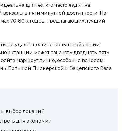
деальна для тех, кто часто ездит на
 вокзалы в пятиминутной доступности. На
мах 70-80-х годов, предлагающих лучший
ты по удалённости от кольцевой линии.
ьной станции может означать двадцать пять
еряйте маршрут лично, особенно вечером:
оны Большой Пионерской и Зацепского Вала
р и выбор локаций
отреть для экономии
ы передвижения