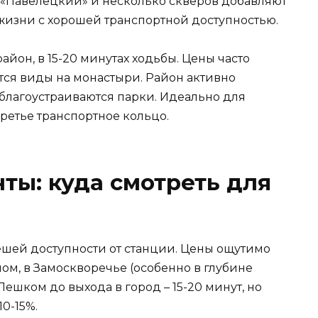
к «Павелецкий» и несколько скверов добавляют
жизни с хорошей транспортной доступностью.
йон, в 15-20 минутах ходьбы. Цены часто
тся виды на монастыри. Район активно
 благоустраиваются парки. Идеально для
ретье транспортное кольцо.
ы: куда смотреть для
ешей доступности от станции. Цены ощутимо
ом, в Замоскворечье (особенно в глубине
Пешком до выхода в город – 15-20 минут, но
0-15%.