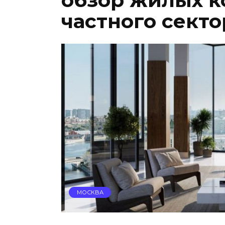
обзор жилых к
частного секто
МОСКВА