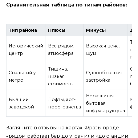
Сравнительная таблица по типам районов:
Тип района
Плюсы
Минусы
Дл
Тур
Исторический
Всё рядом,
Высокая цена,
пе
центр
атмосфера
шум
пр
Тишина,
Се
Спальный у
Однообразная
низкая
пар
метро
застройка
стоимость
бю
Неразвитая
Бывший
Лофты, арт-
Мо
бытовая
заводской
пространства
фо
инфраструктура
Загляните в отзывы на картах. Фразы вроде
«рядом работает бар до утра» или «до станции