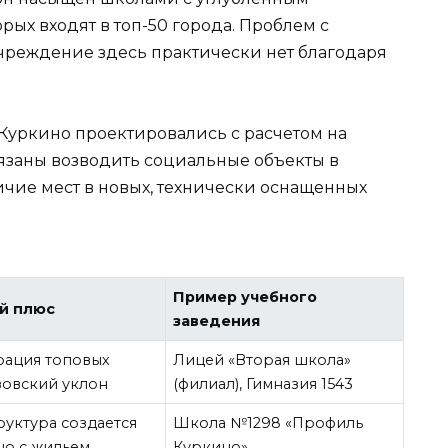
рых входят в топ-50 города. Проблем с
чреждение здесь практически нет благодаря
Куркино проектировались с расчетом на
язаны возводить социальные объекты в
ичие мест в новых, технически оснащенных
Пример учебного
й плюс
заведения
рация топовых
Лицей «Вторая школа»
зовский уклон
(филиал), Гимназия 1543
уктура создается
Школа №1298 «Профиль
но с жильем
Куркино»