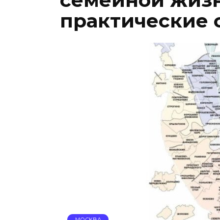
семейной жизн
практические 
МОСКВА