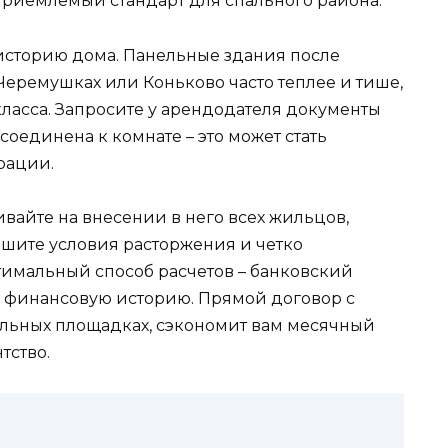
 приемлемый стандарт для спального района.
 историю дома. Панельные здания после
 Черемушках или Коньково часто теплее и тише,
ласса. Запросите у арендодателя документы
оединена к комнате – это может стать
рации.
ивайте на внесении в него всех жильцов,
шите условия расторжения и четко
тимальный способ расчетов – банковский
ю финансовую историю. Прямой договор с
льных площадках, сэкономит вам месячный
тство.