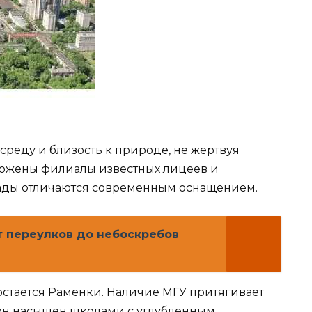
среду и близость к природе, не жертвуя
ложены филиалы известных лицеев и
ады отличаются современным оснащением.
 переулков до небоскребов
стается Раменки. Наличие МГУ притягивает
он насыщен школами с углубленным