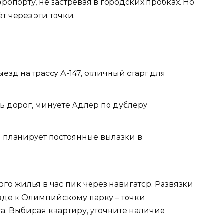
аэропорту, не застревая в городских пробках. Но
т через эти точки.
езд на трассу А-147, отличный старт для
ть дорог, минуете Адлер по дублёру
то планирует постоянные вылазки в
о жилья в час пик через навигатор. Развязки
зде к Олимпийскому парку – точки
а. Выбирая квартиру, уточните наличие