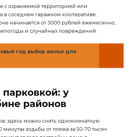
е с охраняемой территорией или
а в соседнем гаражном кооперативе.
зоне начинается от 3000 рублей ежемесячно,
т непогоды и случайных повреждений.
Новый год выбор жилья для
 парковкой: у
бине районов
ое: здесь можно снять однокомнатную
0 минутах ходьбы от пляжа за 50-70 тысяч