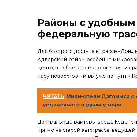
Районы с удобным
федеральную трасс
Для быстрого доступа к трассе «Дон» 
Адлерский район, особенно микрора
центр, по объездной дороге почти ср
пару поворотов – и вы уже на пути к 
ЧИТАТЬ
Мини-отели Дагомыса с
уединенного отдыха у моря
Центральные райторы вроде Кудепсты
прямо на старой автотрассе, ведущей 