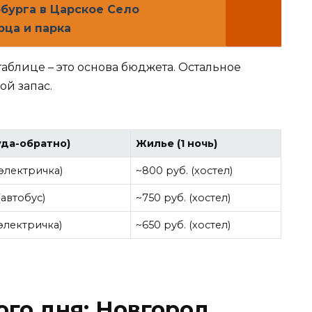
рбурга в Царское Село
ца и парка
таблице – это основа бюджета. Остальное
ой запас.
уда-обратно)
Жилье (1 ночь)
(электричка)
~800 руб. (хостел)
(автобус)
~750 руб. (хостел)
(электричка)
~650 руб. (хостел)
го дня: Новгород,