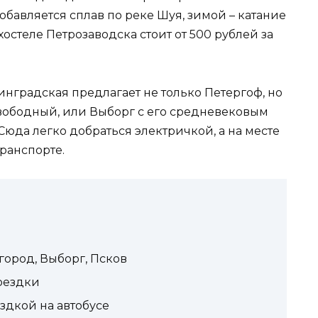
бавляется сплав по реке Шуя, зимой – катание
остеле Петрозаводска стоит от 500 рублей за
нградская предлагает не только Петергоф, но
свободный, или Выборг с его средневековым
юда легко добраться электричкой, а на месте
ранспорте.
ород, Выборг, Псков
оездки
здкой на автобусе