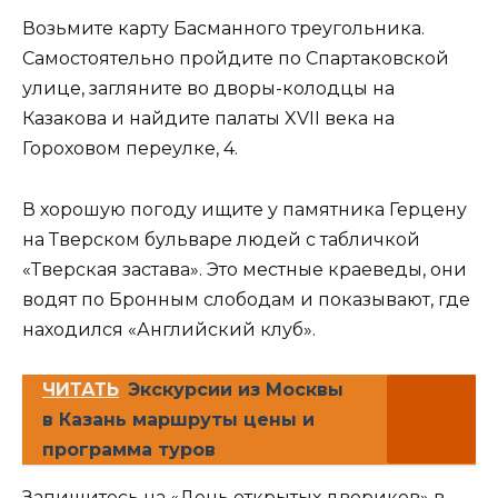
Возьмите карту Басманного треугольника.
Самостоятельно пройдите по Спартаковской
улице, загляните во дворы-колодцы на
Казакова и найдите палаты XVII века на
Гороховом переулке, 4.
В хорошую погоду ищите у памятника Герцену
на Тверском бульваре людей с табличкой
«Тверская застава». Это местные краеведы, они
водят по Бронным слободам и показывают, где
находился «Английский клуб».
ЧИТАТЬ
Экскурсии из Москвы
в Казань маршруты цены и
программа туров
Запишитесь на «День открытых двориков» в