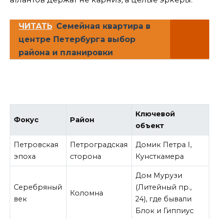
ЧИТАТЬ
Семейная квартира в
центре Петербурга выбор
района и планировки
Ключевой
Фокус
Район
объект
Петровская
Петроградская
Домик Петра I,
эпоха
сторона
Кунсткамера
Дом Мурузи
Серебряный
(Литейный пр.,
Коломна
век
24), где бывали
Блок и Гиппиус