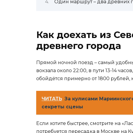
Один маршрут – два древних 
Как доехать из Се
древнего города
Прямой ночной поезд – самый удобны
вокзала около 22:00, в пути 13-14 часо
обойдётся примерно от 1800 рублей, к
ЧИТАТЬ
За кулисами Мариинского
секреты сцены
Если хотите быстрее, смотрите на «Лас
потребуется пересадка в Москве на К