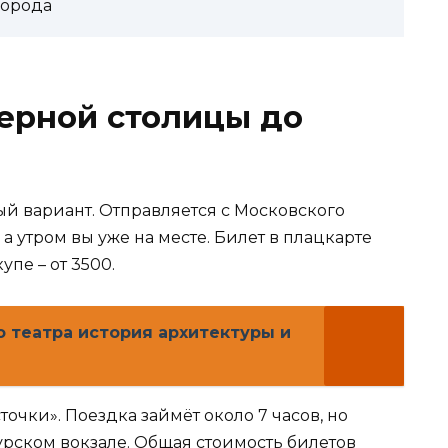
города
верной столицы до
й вариант. Отправляется с Московского
в, а утром вы уже на месте. Билет в плацкарте
упе – от 3500.
 театра история архитектуры и
точки». Поездка займёт около 7 часов, но
урском вокзале. Общая стоимость билетов