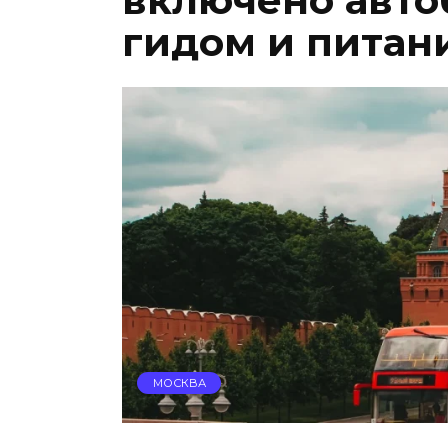
включено авто
гидом и питан
МОСКВА