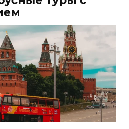
бусные туры с
ием