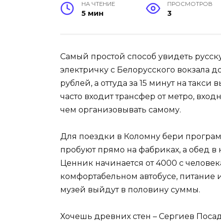
НА ЧТЕНИЕ
ПРОСМОТРОВ
5 мин
3
Самый простой способ увидеть русску
электричку с Белорусского вокзала 
рублей, а оттуда за 15 минут на такси 
часто входит трансфер от метро, входн
чем организовывать самому.
Для поездки в Коломну бери програм
пробуют прямо на фабриках, а обед в
Ценник начинается от 4000 с человека
комфортабельном автобусе, питание и 
музей выйдут в половину суммы.
Хочешь древних стен – Сергиев Поса