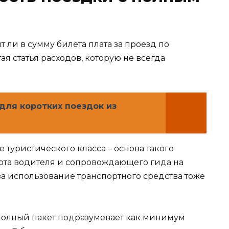
т ли в сумму билета плата за проезд по
ая статья расходов, которую не всегда
ля коротких поездок из
 туристического класса – основа такого
ота водителя и сопровождающего гида на
за использование транспортного средства тоже
Полный пакет подразумевает как минимум