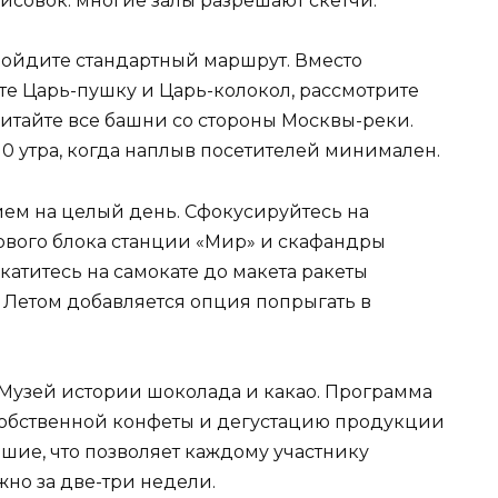
рисовок: многие залы разрешают скетчи.
бойдите стандартный маршрут. Вместо
е Царь-пушку и Царь-колокол, рассмотрите
итайте все башни со стороны Москвы-реки.
0 утра, когда наплыв посетителей минимален.
ем на целый день. Сфокусируйтесь на
зового блока станции «Мир» и скафандры
катитесь на самокате до макета ракеты
а. Летом добавляется опция попрыгать в
Музей истории шоколада и какао. Программа
собственной конфеты и дегустацию продукции
шие, что позволяет каждому участнику
но за две-три недели.