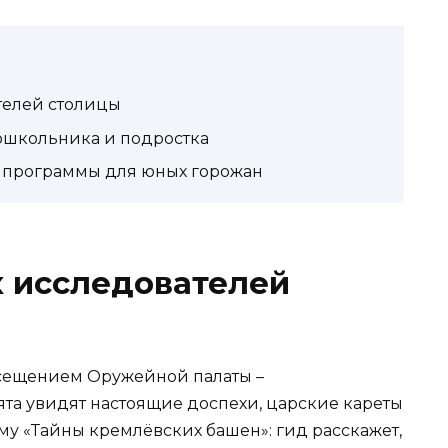
телей столицы
дошкольника и подростка
и программы для юных горожан
х исследователей
осещением Оружейной палаты –
та увидят настоящие доспехи, царские кареты
му «Тайны кремлёвских башен»: гид расскажет,