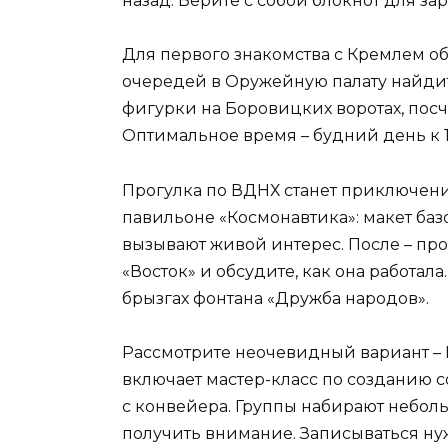
назад. Берите с собой блокнот для за
Для первого знакомства с Кремлем о
очередей в Оружейную палату найдит
фигурки на Боровицких воротах, посч
Оптимальное время – будний день к 1
Прогулка по ВДНХ станет приключени
павильоне «Космонавтика»: макет ба
вызывают живой интерес. После – про
«Восток» и обсудите, как она работал
брызгах фонтана «Дружба народов».
Рассмотрите неочевидный вариант – 
включает мастер-класс по созданию 
с конвейера. Группы набирают неболь
получить внимание. Записываться нуж