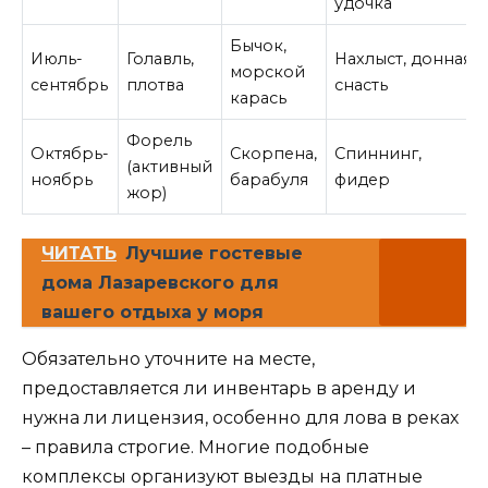
удочка
Бычок,
Июль-
Голавль,
Нахлыст, донная
морской
сентябрь
плотва
снасть
карась
Форель
Октябрь-
Скорпена,
Спиннинг,
(активный
ноябрь
барабуля
фидер
жор)
ЧИТАТЬ
Лучшие гостевые
дома Лазаревского для
вашего отдыха у моря
Обязательно уточните на месте,
предоставляется ли инвентарь в аренду и
нужна ли лицензия, особенно для лова в реках
– правила строгие. Многие подобные
комплексы организуют выезды на платные