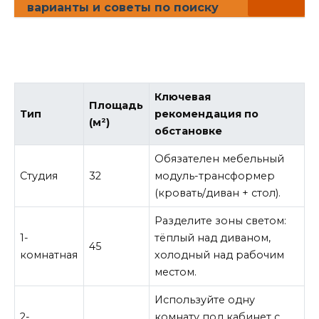
варианты и советы по поиску
Ключевая
Площадь
Тип
рекомендация по
(м²)
обстановке
Обязателен мебельный
Студия
32
модуль-трансформер
(кровать/диван + стол).
Разделите зоны светом:
1-
тёплый над диваном,
45
комнатная
холодный над рабочим
местом.
Используйте одну
2-
комнату под кабинет с