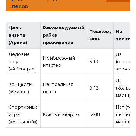
лесов
Цель
Рекомендуемый
Пешком,
На
визита
район
мин.
электр
(Арена)
проживания
Ледовые
Да
Прибрежный
шоу
5-10
(останов
кластер
(«Айсберг»)
арены)
Да
Концерты
Центральная
8-12
(кольце
(«Фишт»)
плаза
маршрут
Спортивные
Нет (тол
игры
Южный квартал
12-18
пеший
(«Большой»)
маршрут