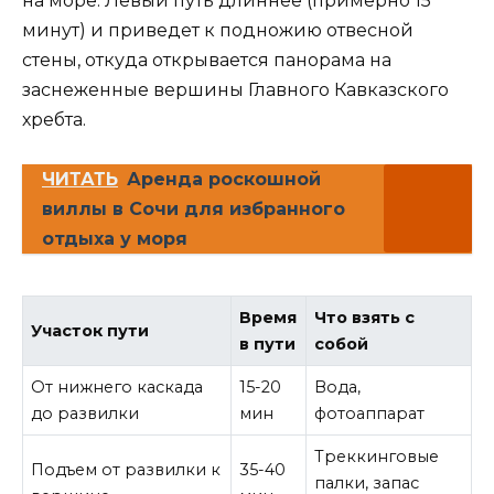
на море. Левый путь длиннее (примерно 15
минут) и приведет к подножию отвесной
стены, откуда открывается панорама на
заснеженные вершины Главного Кавказского
хребта.
ЧИТАТЬ
Аренда роскошной
виллы в Сочи для избранного
отдыха у моря
Время
Что взять с
Участок пути
в пути
собой
От нижнего каскада
15-20
Вода,
до развилки
мин
фотоаппарат
Треккинговые
Подъем от развилки к
35-40
палки, запас