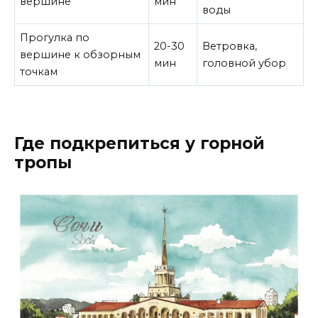
вершине
мин
воды
Прогулка по
20-30
Ветровка,
вершине к обзорным
мин
головной убор
точкам
Где подкрепиться у горной
тропы