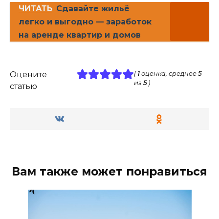
ЧИТАТЬ
Сдавайте жильё
легко и выгодно — заработок
на аренде квартир и домов
Оцените
(
1
оценка, среднее
5
из
5
)
статью
Вам также может понравиться