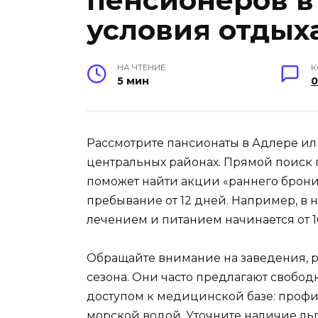
пенсионеров в
условия отдых
НА ЧТЕНИЕ
К
5 мин
0
Рассмотрите пансионаты в Адлере или
центральных районах. Прямой поиск п
поможет найти акции «раннего брон
пребывание от 12 дней. Например, в н
лечением и питанием начинается от 16
Обращайте внимание на заведения, 
сезона. Они часто предлагают свобо
доступом к медицинской базе: профи
морской водой. Уточните наличие ль