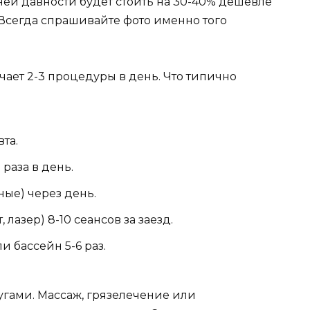
ней давности будет стоить на 30-40% дешевле
 Всегда спрашивайте фото именно того
ает 2-3 процедуры в день. Что типично
та.
раза в день.
ые) через день.
лазер) 8-10 сеансов за заезд.
и бассейн 5-6 раз.
гами. Массаж, грязелечение или