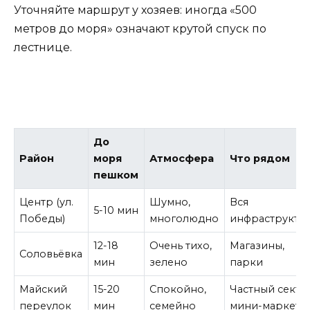
Уточняйте маршрут у хозяев: иногда «500
метров до моря» означают крутой спуск по
лестнице.
До
Район
моря
Атмосфера
Что рядом
пешком
Центр (ул.
Шумно,
Вся
5-10 мин
Победы)
многолюдно
инфраструкту
12-18
Очень тихо,
Магазины,
Соловьёвка
мин
зелено
парки
Майский
15-20
Спокойно,
Частный секто
переулок
мин
семейно
мини-маркеты