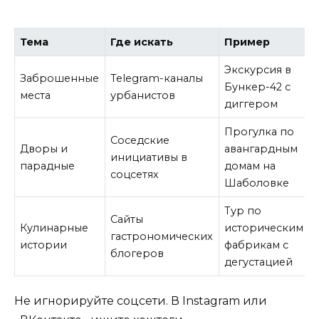
Тема
Где искать
Пример
Экскурсия в
Заброшенные
Telegram-каналы
Бункер-42 с
места
урбанистов
диггером
Прогулка по
Соседские
Дворы и
авангардным
инициативы в
парадные
домам на
соцсетях
Шаболовке
Тур по
Сайты
Кулинарные
историческим
гастрономических
истории
фабрикам с
блогеров
дегустацией
Не игнорируйте соцсети. В Instagram или