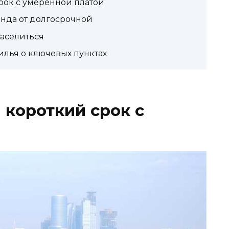
срок с умеренной платой
енда от долгосрочной
заселиться
илья о ключевых пунктах
 короткий срок с