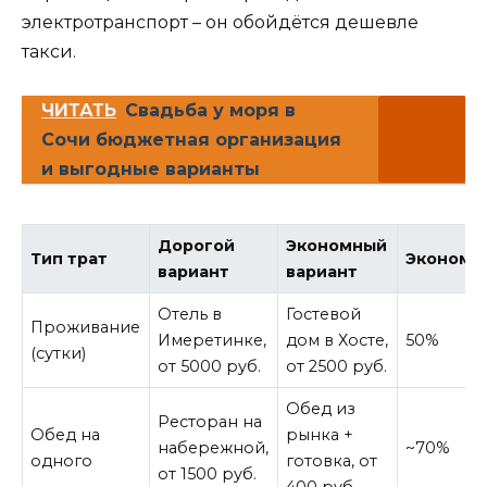
электротранспорт – он обойдётся дешевле
такси.
ЧИТАТЬ
Свадьба у моря в
Сочи бюджетная организация
и выгодные варианты
Дорогой
Экономный
Тип трат
Экономи
вариант
вариант
Отель в
Гостевой
Проживание
Имеретинке,
дом в Хосте,
50%
(сутки)
от 5000 руб.
от 2500 руб.
Обед из
Ресторан на
Обед на
рынка +
набережной,
~70%
одного
готовка, от
от 1500 руб.