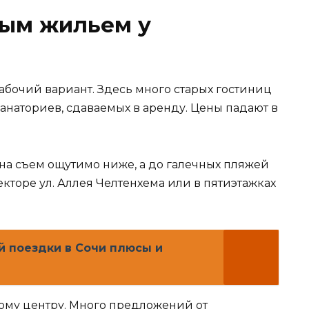
ым жильем у
абочий вариант. Здесь много старых гостиниц
санаториев, сдаваемых в аренду. Цены падают в
на съем ощутимо ниже, а до галечных пляжей
екторе ул. Аллея Челтенхема или в пятиэтажках
й поездки в Сочи плюсы и
ному центру. Много предложений от