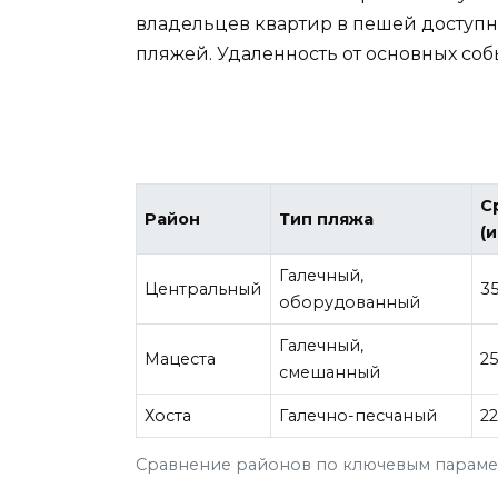
владельцев квартир в пешей доступн
пляжей. Удаленность от основных со
С
Район
Тип пляжа
(
Галечный,
Центральный
3
оборудованный
Галечный,
Мацеста
2
смешанный
Хоста
Галечно-песчаный
2
Сравнение районов по ключевым парам