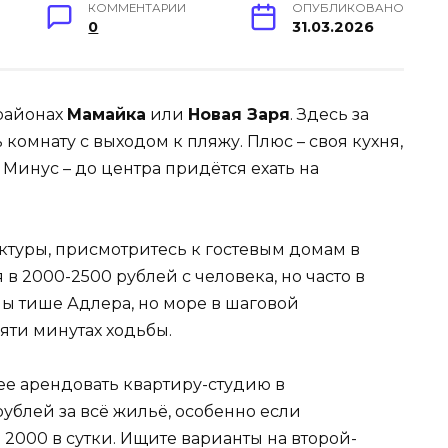
КОММЕНТАРИИ
ОПУБЛИКОВАНО
0
31.03.2026
районах
Мамайка
или
Новая Заря
. Здесь за
 комнату с выходом к пляжу. Плюс – своя кухня,
. Минус – до центра придётся ехать на
ктуры, присмотритесь к гостевым домам в
я в 2000-2500 рублей с человека, но часто в
ны тише Адлера, но море в шаговой
пяти минутах ходьбы.
ее арендовать квартиру-студию в
 рублей за всё жильё, особенно если
 2000 в сутки. Ищите варианты на второй-