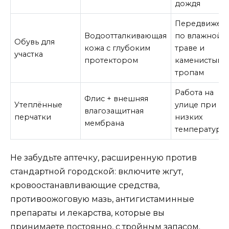
дождя
Передвижен
Водоотталкивающая
по влажной
Обувь для
кожа с глубоким
траве и
участка
протектором
каменистым
тропам
Работа на
Флис + внешняя
Утеплённые
улице при
влагозащитная
перчатки
низких
мембрана
температура
Не забудьте аптечку, расширенную против
стандартной городской: включите жгут,
кровоостанавливающие средства,
противоожоговую мазь, антигистаминные
препараты и лекарства, которые вы
принимаете постоянно, с тройным запасом.