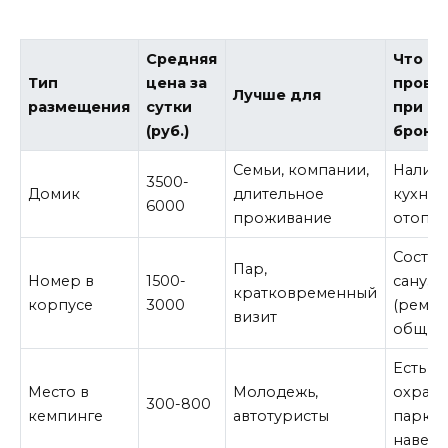
Средняя
Что
Тип
цена за
прове
Лучше для
размещения
сутки
при
(руб.)
брони
Семьи, компании,
Наличи
3500-
Домик
длительное
кухни 
6000
проживание
отопл
Состоя
Пар,
Номер в
1500-
санузл
кратковременный
корпусе
3000
(ремон
визит
общий
Есть л
Место в
Молодежь,
охраня
300-800
кемпинге
автотуристы
парков
навес